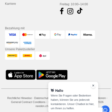
Karriere
Freitag: 10:00–14:00
Bezahlung mit
Unsere Paketzusteller
👋
Hallo
Wenn Sie Fragen oder Bedenken
Rechtliche Hinweise
-
Datenschutzbestimmungen
-
Bedingungen und Konditionen
-
haben, können Sie uns jederzeit
General Contract Conditions
-
Cookie-Richtlinie
-
Site Map
Copyright 2026
kontaktieren. Unser Chatbot ist hier,
needen.ch - Alle Rechte vorbehalten
um Ihnen zu helfen.