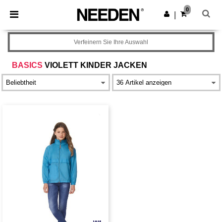
×
Needen App
0
App holen
|
Bessere Preise in der App!
Verfeinern Sie Ihre Auswahl
BASICS
VIOLETT KINDER JACKEN