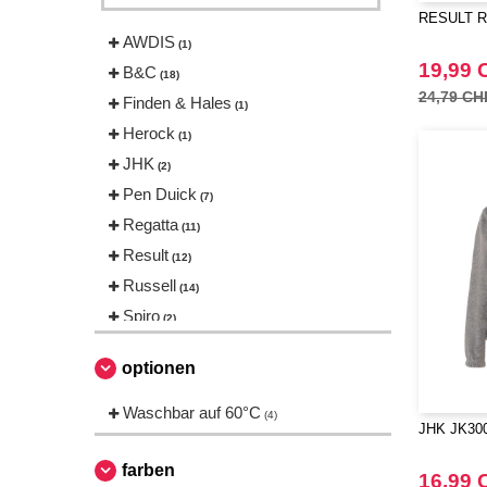
RESULT RS
AWDIS
(1)
19,99 
B&C
(18)
24,79 CH
Finden & Hales
(1)
Herock
(1)
JHK
(2)
Pen Duick
(7)
Regatta
(11)
Result
(12)
Russell
(14)
Spiro
(2)
Starworld
(1)
optionen
Stormtech
(1)
Tee Jays
Waschbar auf 60°C
(12)
(4)
JHK JK300
VELILLA
(4)
farben
16,99 