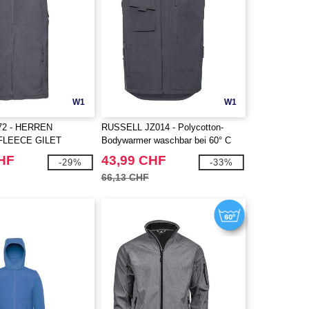
W1
W1
872 - HERREN
RUSSELL JZ014 - Polycotton-
FLEECE GILET
Bodywarmer waschbar bei 60° C
CHF
43,99 CHF
-29%
-33%
66,13 CHF