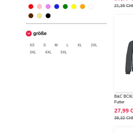
21,35 CH
größe
XS
S
M
L
XL
2XL
3XL
4XL
5XL
B&C BCI61 
Futter
27,99 
38,32 CH