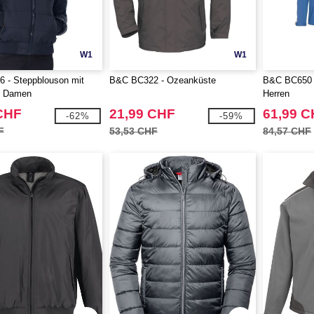
W1
W1
 - Steppblouson mit
B&C BC322 - Ozeanküste
B&C BC650 -
r Damen
Herren
CHF
21,99 CHF
61,99 
-62%
-59%
F
53,53 CHF
84,57 CHF