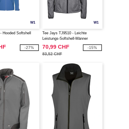
W1
W1
 Hooded Softshell
Tee Jays TJ9510 - Leichte
Leistungs-Softshell-Männer
CHF
70,99 CHF
-27%
-15%
83,52 CHF