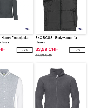
W1
W1
 Herren-Fleecejacke
B&C BC363 - Bodywarmer für
schluss
Herren
CHF
33,99 CHF
-27%
-28%
47,13 CHF