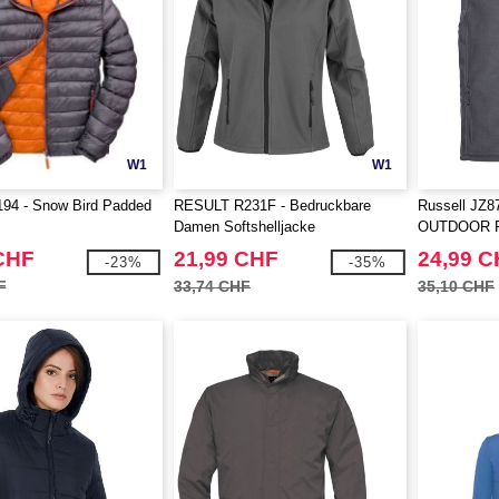
W1
W1
194 - Snow Bird Padded
RESULT R231F - Bedruckbare
Russell JZ
Damen Softshelljacke
OUTDOOR 
CHF
21,99 CHF
24,99 
-23%
-35%
F
33,74 CHF
35,10 CHF