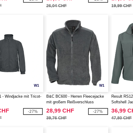
F
26,04 CHF
19,99 CHF
W1
W1
- Windjacke mit Tricot-
B&C BC600 - Herren Fleecejacke
Result RS12
mit großem Reißverschluss
Softshell Ja
CHF
28,99 CHF
36,99 
-27%
-27%
F
39,76 CHF
47,80 CHF