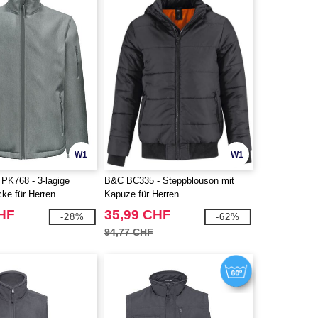
W1
W1
K768 - 3-lagige
B&C BC335 - Steppblouson mit
cke für Herren
Kapuze für Herren
CHF
35,99 CHF
-28%
-62%
94,77 CHF