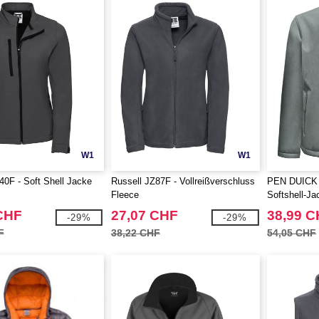
W1
W1
40F - Soft Shell Jacke
Russell JZ87F - Vollreißverschluss
PEN DUICK P
Fleece
Softshell-Ja
CHF
27,07 CHF
38,99 
-29%
-29%
F
38,22 CHF
54,05 CHF