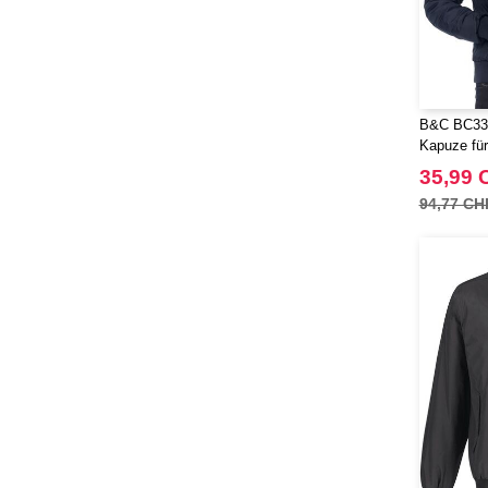
B&C BC336
Kapuze fü
35,99 
94,77 CH