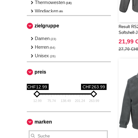
Thermowesten
(18)
Windjacken
(8)
Ärmellose Jacken
(2)
zielgruppe
Result RS2
Softshell-
Damen
(23)
21,99 
Herren
(64)
27,70 CH
Unisex
(26)
preis
CHF12.99
CHF263.99
12.99
75.74
138.49
201.24
263.99
marken