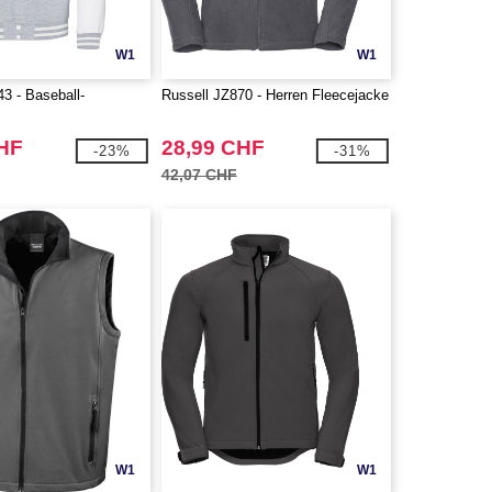
W1
W1
 - Baseball-
Russell JZ870 - Herren Fleecejacke
CHF
28,99 CHF
-23%
-31%
42,07 CHF
W1
W1