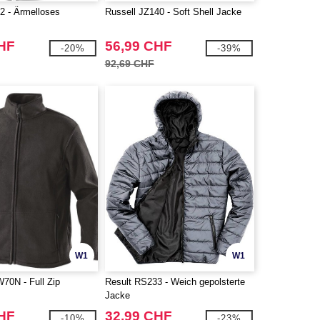
2 - Ärmelloses
Russell JZ140 - Soft Shell Jacke
CHF
56,99 CHF
-20%
-39%
92,69 CHF
W1
W1
70N - Full Zip
Result RS233 - Weich gepolsterte
Jacke
CHF
32,99 CHF
-10%
-23%