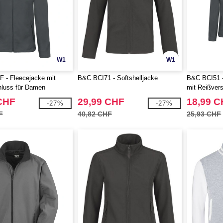
W1
W1
 - Fleecejacke mit
B&C BCI71 - Softshelljacke
B&C BCI51 -
hluss für Damen
mit Reißver
CHF
29,99 CHF
18,99 
-27%
-27%
F
40,82 CHF
25,93 CHF