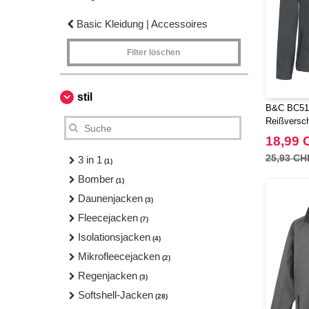
Basic Kleidung | Accessoires
Filter löschen
stil
B&C BC51F
Reißversc
18,99 
25,93 CH
3 in 1
(1)
Bomber
(1)
Daunenjacken
(3)
Fleecejacken
(7)
Isolationsjacken
(4)
Mikrofleecejacken
(2)
Regenjacken
(3)
Softshell-Jacken
(28)