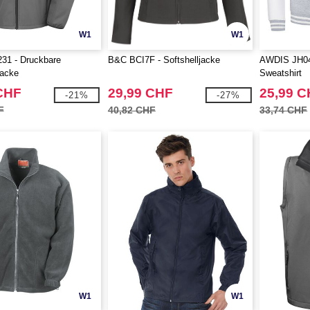
W1
W1
31 - Druckbare
B&C BCI7F - Softshelljacke
AWDIS JH043
Jacke
Sweatshirt
CHF
29,99 CHF
25,99 
-21%
-27%
F
40,82 CHF
33,74 CHF
W1
W1