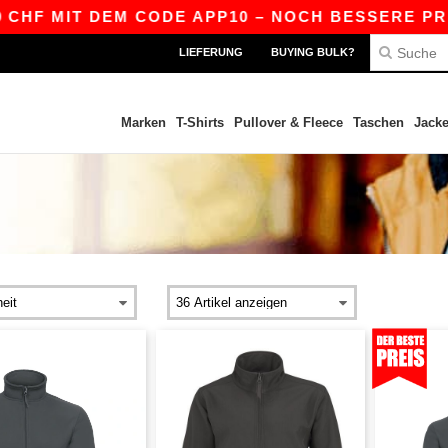
IT DEM CODE APP10 – NOCH BESSERE PREISE IN 
LIEFERUNG
BUYING BULK?
Marken
T-Shirts
Pullover & Fleece
Taschen
Jack