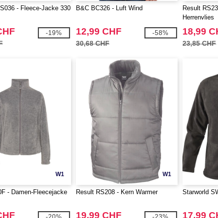
036 - Fleece-Jacke 330
B&C BC326 - Luft Wind
Result RS23
Herrenvlies
CHF
12,99 CHF
18,99 
-19%
-58%
F
30,68 CHF
23,85 CHF
W1
W1
F - Damen-Fleecejacke
Result RS208 - Kern Warmer
Starworld SW
CHF
19,99 CHF
17,99 
-20%
-23%