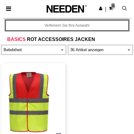
×
Needen App
0
App holen
|
Bessere Preise in der App!
Verfeinern Sie Ihre Auswahl
BASICS
ROT ACCESSOIRES JACKEN