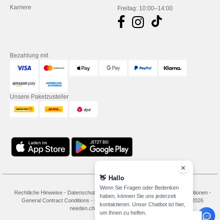
Karriere
Freitag: 10:00–14:00
Bezahlung mit
Unsere Paketzusteller
👋
Hallo
Wenn Sie Fragen oder Bedenken
Rechtliche Hinweise
-
Datenschutzbestimmungen
-
Bedingungen und Konditionen
-
haben, können Sie uns jederzeit
General Contract Conditions
-
Cookie-Richtlinie
-
Site Map
Copyright 2026
kontaktieren. Unser Chatbot ist hier,
needen.ch - Alle Rechte vorbehalten
um Ihnen zu helfen.