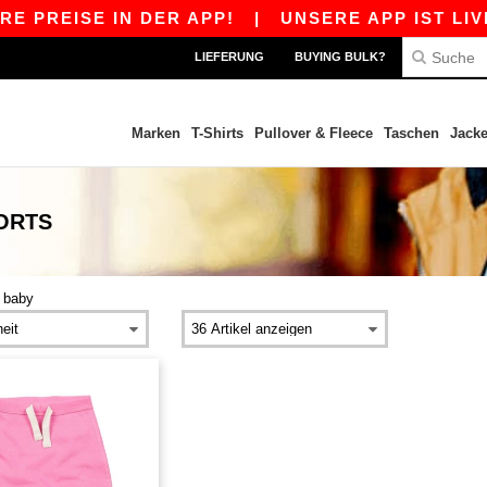
 PREISE IN DER APP!
|
UNSERE APP IST LIVE!
LIEFERUNG
BUYING BULK?
Marken
T-Shirts
Pullover & Fleece
Taschen
Jack
ORTS
>
baby