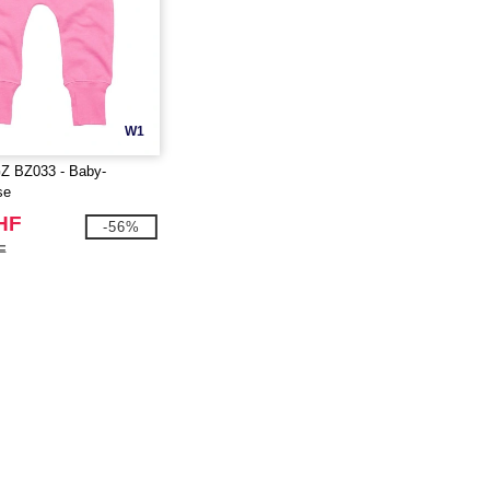
W1
 BZ033 - Baby-
se
HF
-56%
F