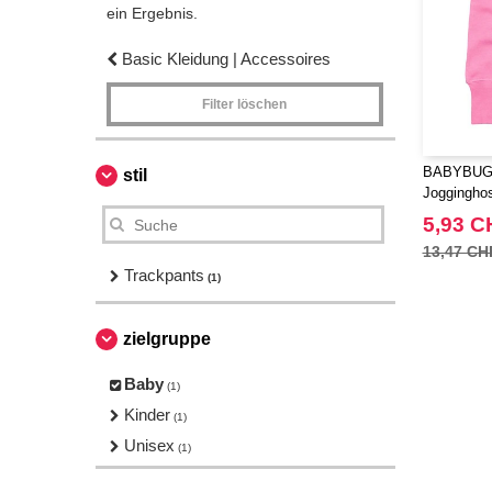
ein Ergebnis.
Basic Kleidung | Accessoires
Filter löschen
BABYBUGZ
stil
Joggingho
5,93 C
13,47 CH
Trackpants
(1)
zielgruppe
Baby
(1)
Kinder
(1)
Unisex
(1)