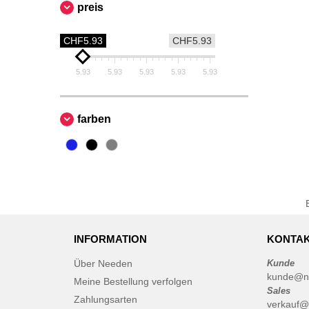
preis
CHF5.93
CHF5.93
5.93
5.93
5.93
5.93
5.93
farben
INFORMATION
KONTAK
Über Needen
Kunde
kunde@n
Meine Bestellung verfolgen
Sales
Zahlungsarten
verkauf@