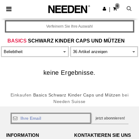
×
Needen App
0
App holen
|
Bessere Preise in der App!
Verfeinern Sie Ihre Auswahl
BASICS
SCHWARZ KINDER CAPS UND MÜTZEN
keine Ergebnisse.
Einkaufen
Basics Schwarz Kinder Caps und Mützen
bei
Needen Suisse
jetzt abonnieren!
INFORMATION
KONTAKTIEREN SIE UNS